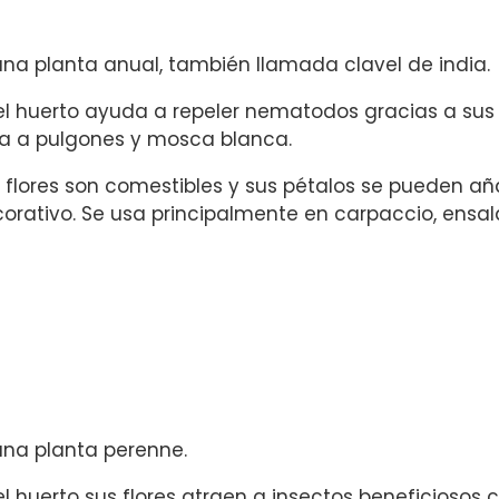
una planta anual, también llamada clavel de india.
el huerto ayuda a repeler nematodos gracias a sus 
a a pulgones y mosca blanca.
 flores son comestibles y sus pétalos se pueden añ
orativo. Se usa principalmente en carpaccio, ensal
una planta perenne.
el huerto sus flores atraen a insectos beneficiosos 