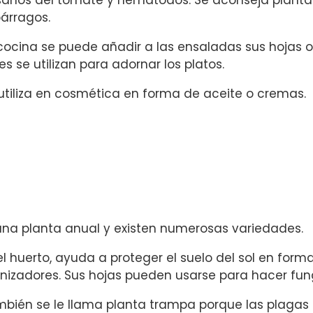
anos del tomate y nematodos. Se aconseja plantar
árragos.
cocina se puede añadir a las ensaladas sus hojas o 
res se utilizan para adornar los platos.
utiliza en cosmética en forma de aceite o cremas.
una planta anual y existen numerosas variedades.
el huerto, ayuda a proteger el suelo del sol en for
inizadores. Sus hojas pueden usarse para hacer fung
bién se le llama planta trampa porque las plagas l