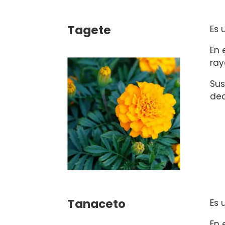
Tagete
Es 
En 
ray
Sus
dec
Tanaceto
Es 
En 