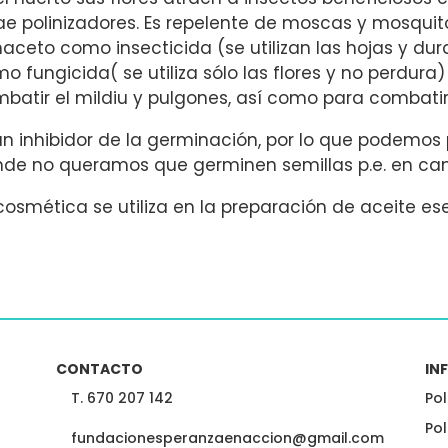
ae polinizadores. Es repelente de moscas y mosquitos
aceto como insecticida (se utilizan las hojas y dura
o fungicida( se utiliza sólo las flores y no perdura
batir el mildiu y pulgones, así como para combatir
un inhibidor de la germinación, por lo que podemo
de no queramos que germinen semillas p.e. en ca
cosmética se utiliza en la preparación de aceite ese
CONTACTO
IN
T. 670 207 142
Pol
Pol
fundacionesperanzaenaccion@gmail.com