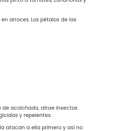
las junto a tomates, zanahorias y
en arroces. Los pétalos de las
ma de acolchado, atrae insectos
icidas y repelentes.
a atacan a ella primero y así no