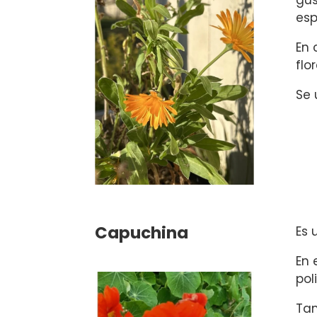
gus
esp
En 
flo
Se 
Capuchina
Es 
En 
pol
Tam