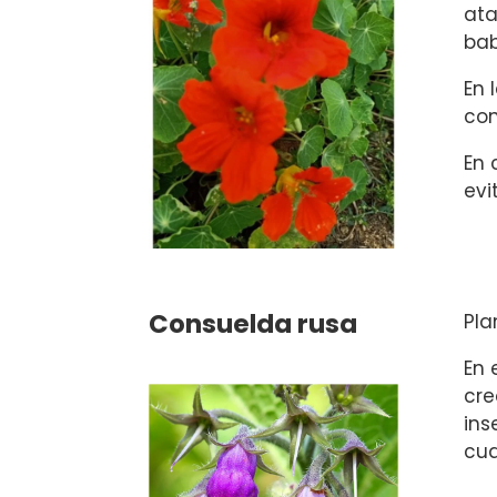
ata
bab
En 
con
En 
evi
Consuelda rusa
Pla
En 
cre
ins
cua