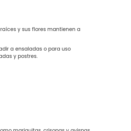
raíces y sus flores mantienen a
adir a ensaladas o para uso
adas y postres.
como mariquitas, crisopas y avispas.