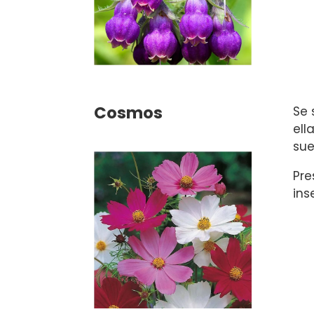
Cosmos
Se 
ell
sue
Pre
ins