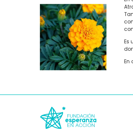
Atr
Tan
com
com
Es 
don
En 